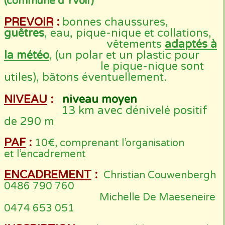
(commune d'Yvoir)
PREVOIR
:
bonnes chaussures,
guêtres
, eau, pique-nique et collations,
vêtements
adaptés à
la météo
, (un polar et un plastic pour
le pique-nique sont
utiles), bâtons éventuellement.
NIVEAU
:
niveau moyen
13 km avec dénivelé positif
de 290 m
PAF
:
10€, comprenant l’organisation
et l’encadrement
ENCADREMENT
:
Christian Couwenbergh
0486 790 760
Michelle De Maeseneire
0474 653 051