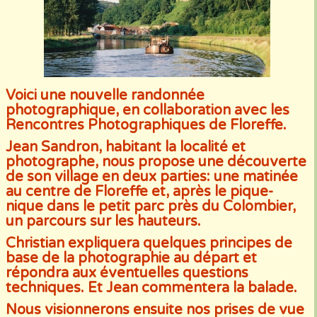
Voici une nouvelle randonnée
photographique, en collaboration avec les
Rencontres Photographiques de Floreffe.
Jean Sandron, habitant la localité et
photographe, nous propose une découverte
de son village en deux parties: une matinée
au centre de Floreffe et, après le pique-
nique dans le petit parc près du Colombier,
un parcours sur les hauteurs.
Christian expliquera quelques principes de
base de la photographie au départ et
répondra aux éventuelles questions
techniques. Et Jean commentera la balade.
Nous visionnerons ensuite nos prises de vue