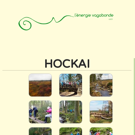
Accueil
Animateurs
Affiliation
Photos
Contact
HOCKAI