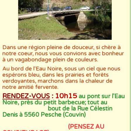
Dans une région pleine de douceur, si chère à
notre coeur, nous vous convions avec bonheur
à un vagabondage plein de couleurs.
Au bord de l'Eau Noire, sous un ciel que nous
espérons bleu, dans les prairies et forêts
verdoyantes, marchons dans la chaleur de
notre amitié fervente.
10h15
RENDEZ-VOUS
:
au pont sur l'Eau
Noire, près du petit barbecue; tout au
bout de la Rue Célestin
Denis à 5560 Pesche (Couvin)
(PENSEZ AU