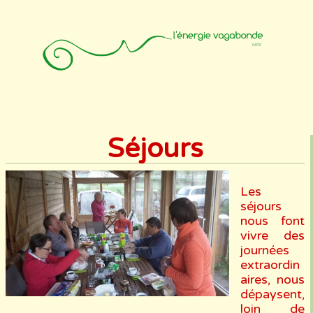
Accueil
Animateurs
Affiliation
Photos
Contact
Séjours
Les
séjours
nous font
vivre des
journées
extraordin
aires, nous
dépaysent,
loin de