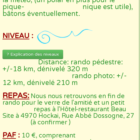
la météo, (un polar en plus pour le
pique- nique est utile),
bâtons éventuellement.
NIVEAU
:
? Explication des niveaux
Distance: rando pédestre:
+/-18 km, dénivelé 320 m
rando photo: +/-
12 km, dénivelé 210 m
REPAS:
Nous nous retrouvons en fin de
rando pour le verre de l'amitié et un petit
repas
à l'Hôtel-restaurant Beau
Site à 4970 Hockai, Rue Abbé Dossogne, 27
(à confirmer )
PAF
:
10 €, comprenant