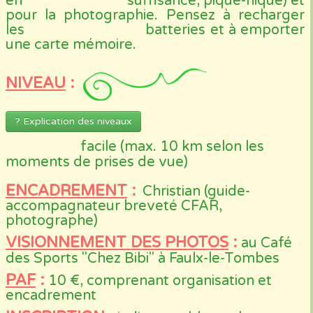
en suffisance, pique-nique) et
pour la photographie. Pensez à recharger
les batteries et à emporter
une carte mémoire.
NIVEAU
:
? Explication des niveaux
facile (max. 10 km selon les
moments de prises de vue)
ENCADREMENT
:
Christian (guide-
accompagnateur breveté CFAR,
photographe)
VISIONNEMENT DES PHOTOS
:
au Café
des Sports "Chez Bibi" à Faulx-le-Tombes
PAF
:
10 €, comprenant organisation et
encadrement