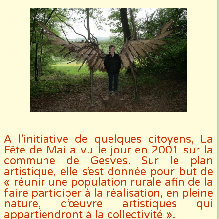
A l’initiative de quelques citoyens, La
Fête de Mai a vu le jour en 2001 sur la
commune de Gesves. Sur le plan
artistique, elle s’est donnée pour but de
« réunir une population rurale afin de la
faire participer à la réalisation, en pleine
nature, d’œuvre artistiques qui
appartiendront à la collectivité ».