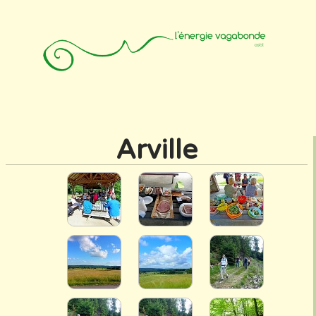
Accueil
Animateurs
Affiliation
Photos
Contact
Arville